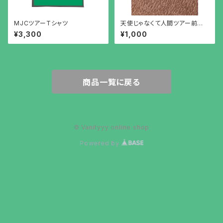
MJCツアーTシャツ
天使じゃなくて人間ツアー前半
戦天国セット
¥3,300
¥1,000
商品一覧に戻る
© Vanityyy online shop
Powered by