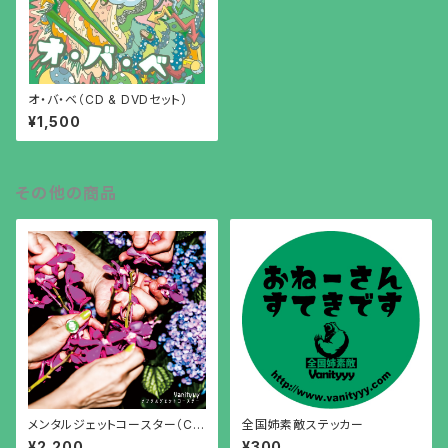
オ・バ・ベ（CD & DVDセット）
¥1,500
その他の商品
メンタルジェットコースター（C
全国姉素敵ステッカー
D）
¥2,200
¥300