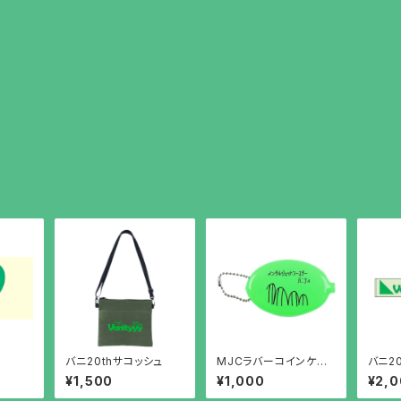
金
バニ20thサコッシュ
MJCラバーコインケー
バニ2
ス（ジェットコースターv
¥1,500
¥1,000
¥2,
er）