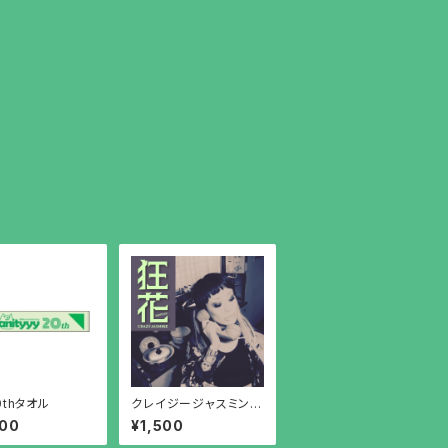
0thタオル
クレイジージャスミン
（CD）テレフォン盤
000
¥1,500