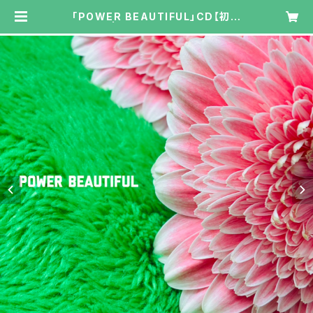
「POWER BEAUTIFUL」CD【初回
限定盤】 | Vanityyy online shop