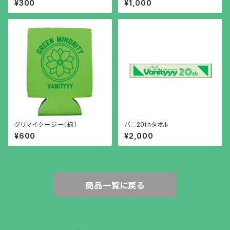
¥300
¥1,000
グリマイクージー（緑）
バニ20thタオル
¥600
¥2,000
商品一覧に戻る