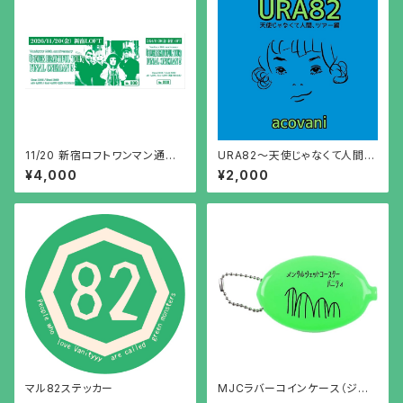
11/20 新宿ロフトワンマン通常
URA82〜天使じゃなくて人間、
チケット
ツアー編（CD）
¥4,000
¥2,000
マル82ステッカー
MJCラバーコインケース（ジェッ
トコースターver）