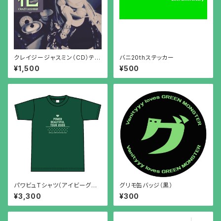
クレイジージャスミン（CD）テレ
バニ20thステッカー
フォン盤
¥1,500
¥500
パワビュTシャツ（アイビーグリ
グリモ缶バッジ（黒）
ーン）XXL
¥3,300
¥300