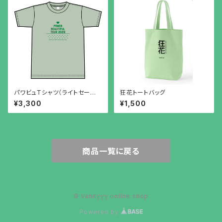
パワビュTシャツ（ライトセージ）
狂花トートバッグ
XXL
¥3,300
¥1,500
商品一覧に戻る
© Vanityyy online shop
Powered by